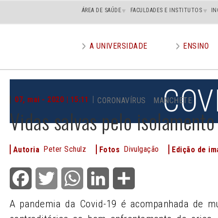
Main
ÁREA DE SAÚDE
FACULDADES E INSTITUTOS
IN
superior
A UNIVERSIDADE
ENSINO
Main
menu
COV
07, mai - 2020 | 15:11
CORONAVÍRUS
MANCHETE
Vidas salvas pelo isolamento
Peter Schulz
Divulgação
Autoria
Fotos
Edição de i
Facebook
Twitter
WhatsApp
LinkedIn
Share
A pandemia da Covid-19 é acompanhada de mui