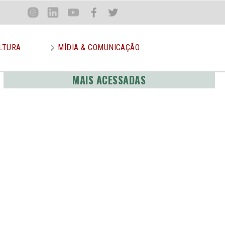
Loca
Inst
Lin
You
Face
Twit
or
LTURA
MÍDIA & COMUNICAÇÃO
MAIS ACESSADAS