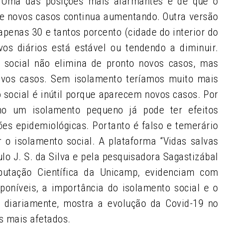
. Uma das posições mais alarmantes é de que o
 de novos casos continua aumentando. Outra versão
apenas 30 e tantos porcento (cidade do interior do
s diários está estável ou tendendo a diminuir.
 social não elimina de pronto novos casos, mas
ovos casos. Sem isolamento teríamos muito mais
o social é inútil porque aparecem novos casos. Por
mo um isolamento pequeno já pode ter efeitos
es epidemiológicas. Portanto é falso e temerário
o isolamento social. A plataforma “Vidas salvas
ulo J. S. da Silva e pela pesquisadora Sagastizábal
mputação Científica da Unicamp, evidenciam com
poníveis, a importância do isolamento social e o
a diariamente, mostra a evolução da Covid-19 no
s mais afetados.