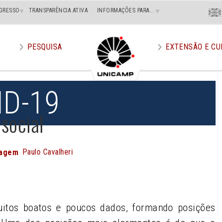
Menu
GRESSO
TRANSPARÊNCIA ATIVA
INFORMAÇÕES PARA...
En
Superi
Direito
PESQUISA
EXTENSÃO E CU
ID-19
 social
Paulo Cavalheri
magem
tos boatos e poucos dados, formando posições