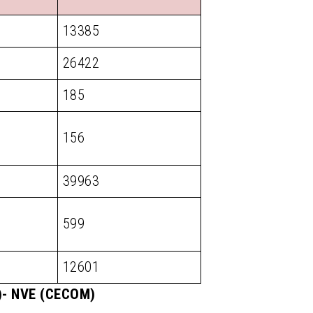
13385
26422
185
156
39963
599
12601
M)- NVE (CECOM)