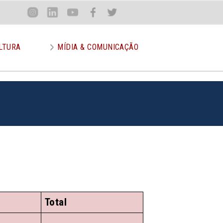
Loca
Inst
Lin
You
Face
Twit
or
LTURA
MÍDIA & COMUNICAÇÃO
Total