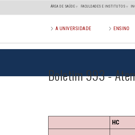
Main
ÁREA DE SAÚDE
FACULDADES E INSTITUTOS
IN
superior
A UNIVERSIDADE
ENSINO
Main
menu
Boletim 993 - Ate
HC