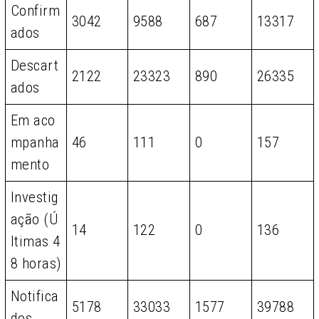
Confirm
3042
9588
687
13317
ados
Descart
2122
23323
890
26335
ados
Em aco
mpanha
46
111
0
157
mento
Investig
ação (Ú
14
122
0
136
ltimas 4
8 horas)
Notifica
5178
33033
1577
39788
dos