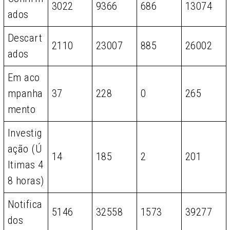
3022
9366
686
13074
ados
Descart
2110
23007
885
26002
ados
Em aco
mpanha
37
228
0
265
mento
Investig
ação (Ú
14
185
2
201
ltimas 4
8 horas)
Notifica
5146
32558
1573
39277
dos