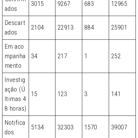
3015
9267
683
12965
ados
Descart
2104
22913
884
25901
ados
Em aco
mpanha
34
217
1
252
mento
Investig
ação (Ú
15
123
3
141
ltimas 4
8 horas)
Notifica
5134
32303
1570
39007
dos