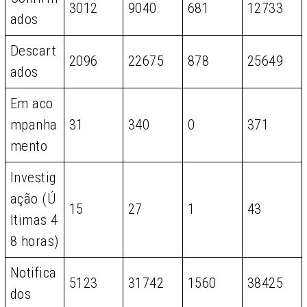
3012
9040
681
12733
ados
Descart
2096
22675
878
25649
ados
Em aco
mpanha
31
340
0
371
mento
Investig
ação (Ú
15
27
1
43
ltimas 4
8 horas)
Notifica
5123
31742
1560
38425
dos