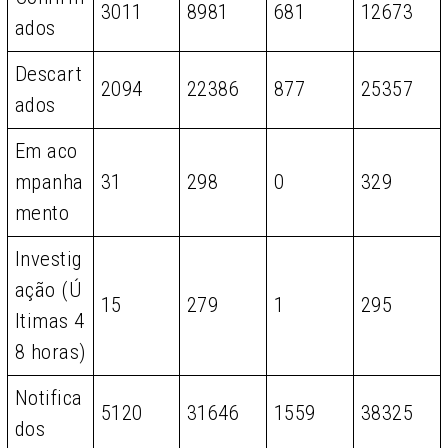
3011
8981
681
12673
ados
Descart
2094
22386
877
25357
ados
Em aco
mpanha
31
298
0
329
mento
Investig
ação (Ú
15
279
1
295
ltimas 4
8 horas)
Notifica
5120
31646
1559
38325
dos