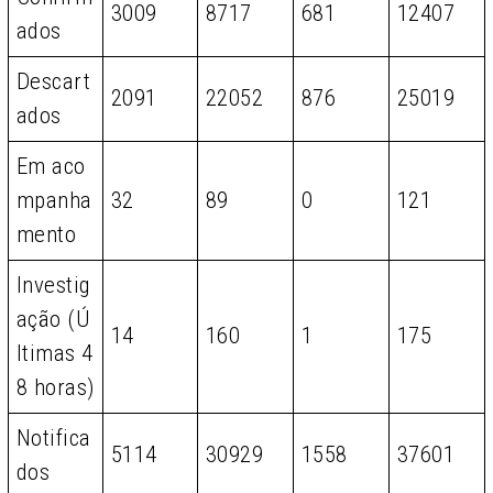
3009
8717
681
12407
ados
Descart
2091
22052
876
25019
ados
Em aco
mpanha
32
89
0
121
mento
Investig
ação (Ú
14
160
1
175
ltimas 4
8 horas)
Notifica
5114
30929
1558
37601
dos