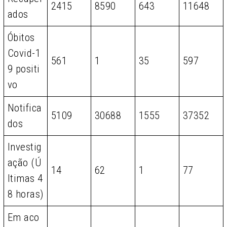
2415
8590
643
11648
ados
Óbitos
Covid-1
561
1
35
597
9 positi
vo
Notifica
5109
30688
1555
37352
dos
Investig
ação (Ú
14
62
1
77
ltimas 4
8 horas)
Em aco