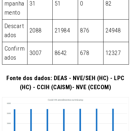
mpanha
31
51
0
82
mento
Descart
2088
21984
876
24948
ados
Confirm
3007
8642
678
12327
ados
Fonte dos dados: DEAS - NVE/SEH (HC) - LPC
(HC) - CCIH (CAISM)- NVE (CECOM)