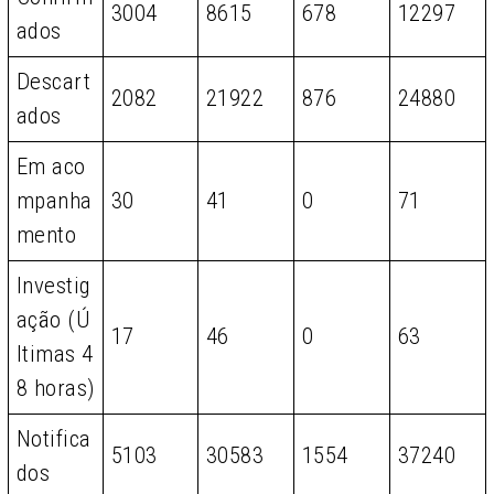
3004
8615
678
12297
ados
Descart
2082
21922
876
24880
ados
Em aco
mpanha
30
41
0
71
mento
Investig
ação (Ú
17
46
0
63
ltimas 4
8 horas)
Notifica
5103
30583
1554
37240
dos