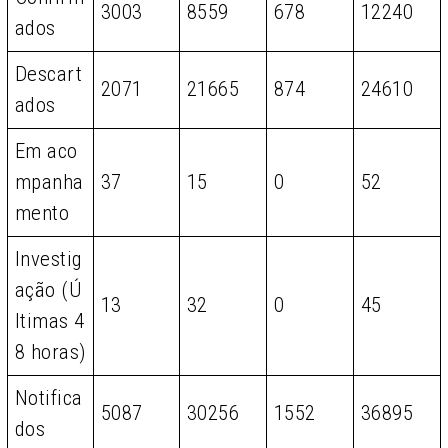
3003
8559
678
12240
ados
Descart
2071
21665
874
24610
ados
Em aco
mpanha
37
15
0
52
mento
Investig
ação (Ú
13
32
0
45
ltimas 4
8 horas)
Notifica
5087
30256
1552
36895
dos