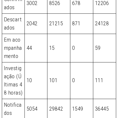
3002
8526
678
12206
ados
Descart
2042
21215
871
24128
ados
Em aco
mpanha
44
15
0
59
mento
Investig
ação (Ú
10
101
0
111
ltimas 4
8 horas)
Notifica
5054
29842
1549
36445
dos