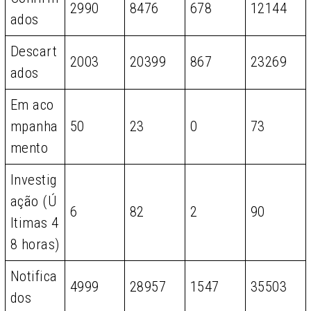
2990
8476
678
12144
ados
Descart
2003
20399
867
23269
ados
Em aco
mpanha
50
23
0
73
mento
Investig
ação (Ú
6
82
2
90
ltimas 4
8 horas)
Notifica
4999
28957
1547
35503
dos