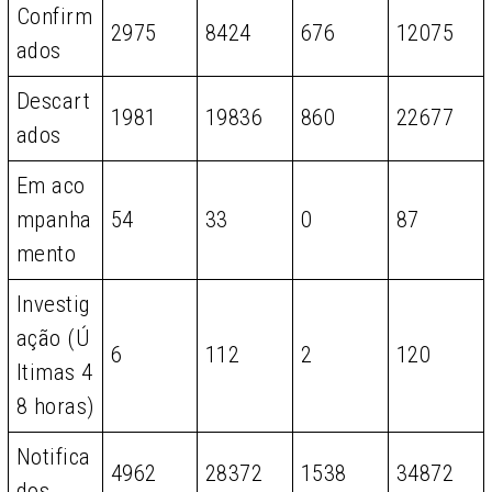
Confirm
2975
8424
676
12075
ados
Descart
1981
19836
860
22677
ados
Em aco
mpanha
54
33
0
87
mento
Investig
ação (Ú
6
112
2
120
ltimas 4
8 horas)
Notifica
4962
28372
1538
34872
dos