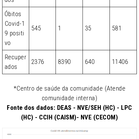
Óbitos
Covid-1
545
1
35
581
9 positi
vo
Recuper
2376
8390
640
11406
ados
*Centro de saúde da comunidade (Atende
comunidade interna)
Fonte dos dados: DEAS - NVE/SEH (HC) - LPC
(HC) - CCIH (CAISM)- NVE (CECOM)