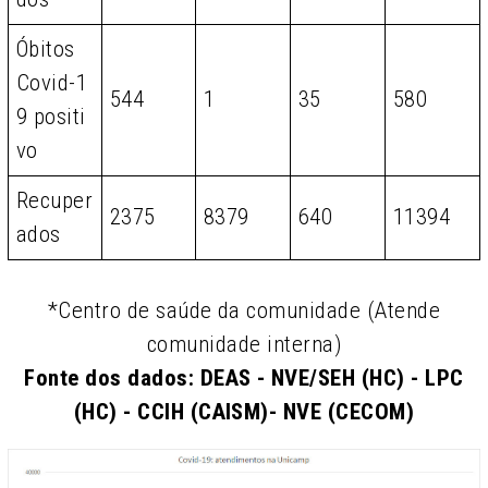
Óbitos
Covid-1
544
1
35
580
9 positi
vo
Recuper
2375
8379
640
11394
ados
*Centro de saúde da comunidade (Atende
comunidade interna)
Fonte dos dados: DEAS - NVE/SEH (HC) - LPC
(HC) - CCIH (CAISM)- NVE (CECOM)