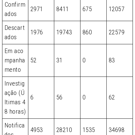
Confirm
2971
8411
675
12057
ados
Descart
1976
19743
860
22579
ados
Em aco
mpanha
52
31
0
83
mento
Investig
ação (Ú
6
56
0
62
ltimas 4
8 horas)
Notifica
4953
28210
1535
34698
dos