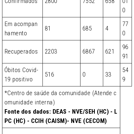
Confirmados
2800
7552
658
01
0
Em acompan
77
81
685
4
hamento
0
96
Recuperados
2203
6867
621
91
Óbitos Covid-
54
516
0
33
19 positivo
9
*Centro de saúde da comunidade (Atende c
omunidade interna)
Fonte dos dados: DEAS - NVE/SEH (HC) - L
PC (HC) - CCIH (CAISM)- NVE (CECOM)