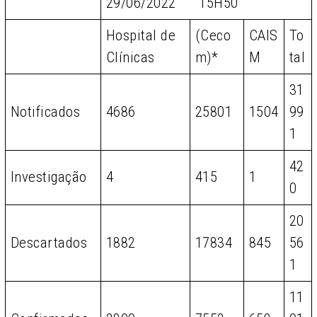
29/06/2022 15H50
Hospital de
(Ceco
CAIS
To
Clínicas
m)*
M
tal
31
Notificados
4686
25801
1504
99
1
42
Investigação
4
415
1
0
20
Descartados
1882
17834
845
56
1
11