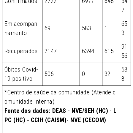
Confirmados
2722
6977
648
34
7
Em acompan
65
69
583
1
hamento
3
91
Recuperados
2147
6394
615
56
Óbitos Covid-
53
506
0
32
19 positivo
8
*Centro de saúde da comunidade (Atende c
omunidade interna)
Fonte dos dados: DEAS - NVE/SEH (HC) - L
PC (HC) - CCIH (CAISM)- NVE (CECOM)