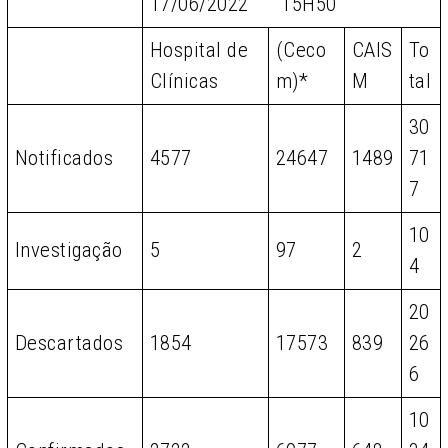
17/06/2022 15H50
Hospital de
(Ceco
CAIS
To
Clínicas
m)*
M
tal
30
Notificados
4577
24647
1489
71
7
10
Investigação
5
97
2
4
20
Descartados
1854
17573
839
26
6
10