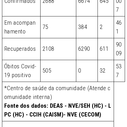
Confirmados
2688
6674
645
00
7
Em acompan
46
75
384
2
hamento
1
90
Recuperados
2108
6290
611
09
Óbitos Covid-
53
505
0
32
19 positivo
7
*Centro de saúde da comunidade (Atende c
omunidade interna)
Fonte dos dados: DEAS - NVE/SEH (HC) - L
PC (HC) - CCIH (CAISM)- NVE (CECOM)