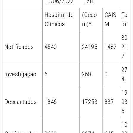
10/06/2022 16H
Hospital de
(Ceco
CAIS
To
Clínicas
m)*
M
tal
30
Notificados
4540
24195
1482
21
7
27
Investigação
6
268
0
4
19
Descartados
1846
17253
837
93
6
10