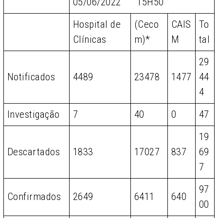
05/06/2022 15H50
Hospital de
(Ceco
CAIS
To
Clínicas
m)*
M
tal
29
Notificados
4489
23478
1477
44
4
Investigação
7
40
0
47
19
Descartados
1833
17027
837
69
7
97
Confirmados
2649
6411
640
00