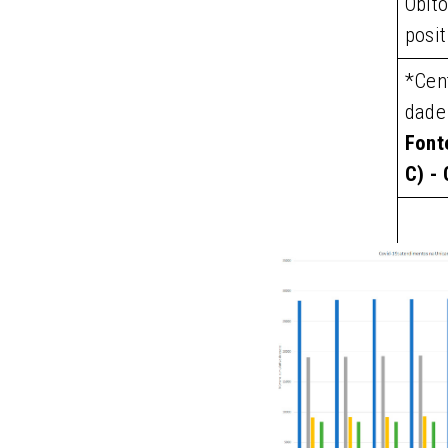
Óbit
posit
*Cen
dade
Font
C) -