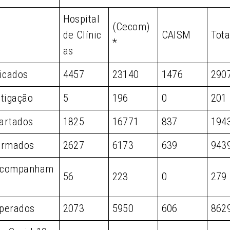
Hospital
(Cecom)
de Clínic
CAISM
Tota
*
as
ficados
4457
23140
1476
290
stigação
5
196
0
201
artados
1825
16771
837
194
irmados
2627
6173
639
943
acompanham
56
223
0
279
perados
2073
5950
606
862