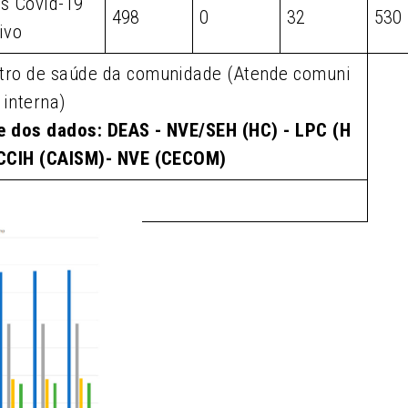
os Covid-19
498
0
32
530
ivo
tro de saúde da comunidade (Atende comuni
 interna)
e dos dados: DEAS - NVE/SEH (HC) - LPC (H
 CCIH (CAISM)- NVE (CECOM)