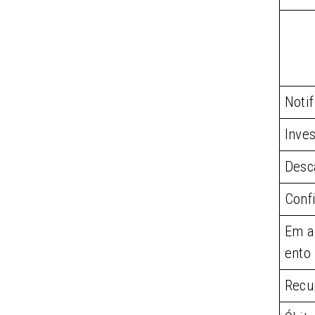
Noti
Inve
Desc
Conf
Em 
ento
Recu