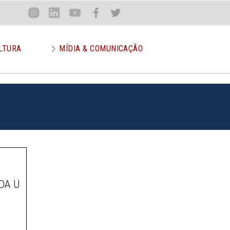
Loca
Inst
Lin
You
Face
Twit
or
LTURA
MÍDIA & COMUNICAÇÃO
DA U