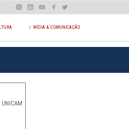
Loca
Inst
Lin
You
Face
Twit
or
LTURA
MÍDIA & COMUNICAÇÃO
A UNICAM