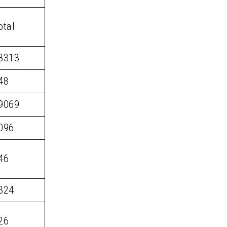
otal
8313
48
9069
096
46
324
26