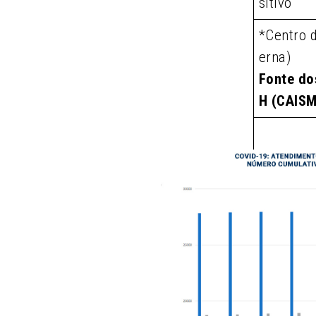
sitivo
*Centro 
erna)
Fonte do
H (CAIS