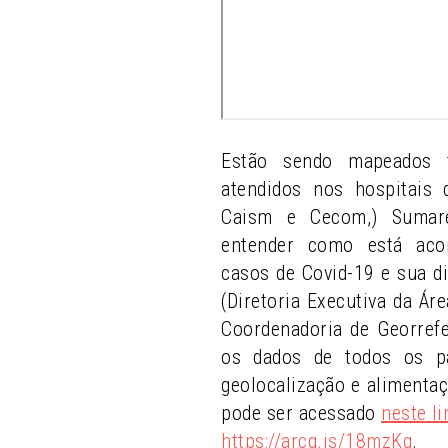
Estão sendo mapeados 
atendidos nos hospitais
Caism e Cecom,) Sumaré
entender como está aco
casos de Covid-19 e sua di
(Diretoria Executiva da Ár
Coordenadoria de Georref
os dados de todos os pa
geolocalização e alimenta
pode ser acessado
neste li
https://arcg.is/18mzKq
.