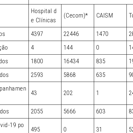
Hospital d
(Cecom)*
CAISM
T
e Clínicas
os
4397
22446
1470
2
ção
4
144
0
1
dos
1800
16434
835
1
dos
2593
5868
635
9
panhamen
43
202
1
2
dos
2055
5666
603
8
vid-19 po
495
0
31
5