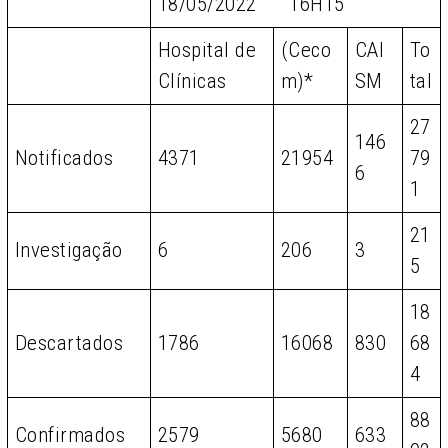
18/05/2022 16H15
Hospital de
(Ceco
CAI
To
Clínicas
m)*
SM
tal
27
146
Notificados
4371
21954
79
6
1
21
Investigação
6
206
3
5
18
Descartados
1786
16068
830
68
4
88
Confirmados
2579
5680
633