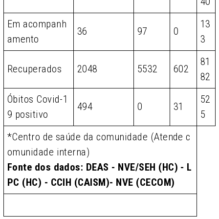
40
Em acompanh
13
36
97
0
amento
3
81
Recuperados
2048
5532
602
82
Óbitos Covid-1
52
494
0
31
9 positivo
5
*Centro de saúde da comunidade (Atende c
omunidade interna)
Fonte dos dados: DEAS - NVE/SEH (HC) - L
PC (HC) - CCIH (CAISM)- NVE (CECOM)