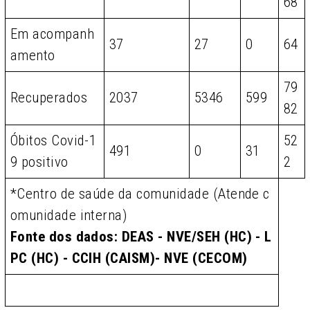
68
Em acompanh
37
27
0
64
amento
79
Recuperados
2037
5346
599
82
Óbitos Covid-1
52
491
0
31
9 positivo
2
*Centro de saúde da comunidade (Atende c
omunidade interna)
Fonte dos dados: DEAS - NVE/SEH (HC) - L
PC (HC) - CCIH (CAISM)- NVE (CECOM)