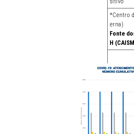
sitivo
*Centro 
erna)
Fonte do
H (CAIS