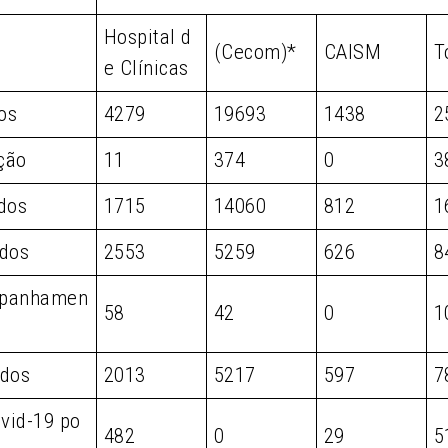
Hospital d
(Cecom)*
CAISM
T
e Clínicas
os
4279
19693
1438
2
ção
11
374
0
3
dos
1715
14060
812
1
dos
2553
5259
626
8
panhamen
58
42
0
1
dos
2013
5217
597
7
vid-19 po
482
0
29
5