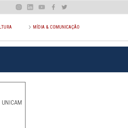
Loca
Inst
Lin
You
Face
Twit
or
LTURA
MÍDIA & COMUNICAÇÃO
A UNICAM