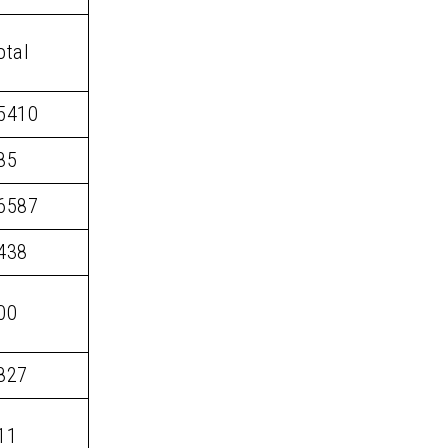
otal
5410
85
6587
438
00
827
11