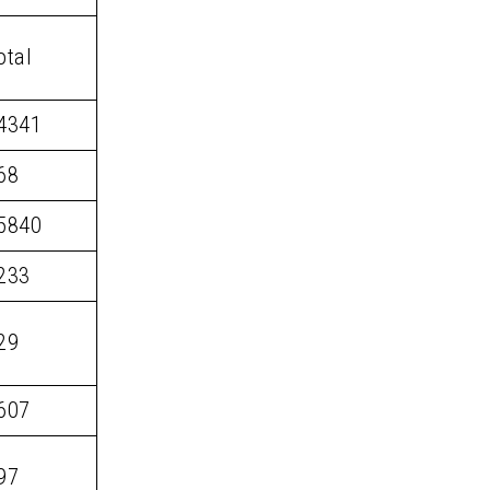
otal
4341
68
5840
233
29
607
97