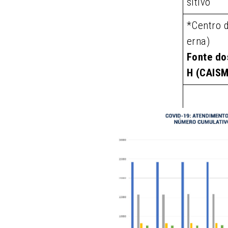
sitivo
*Centro 
erna)
Fonte do
H (CAIS