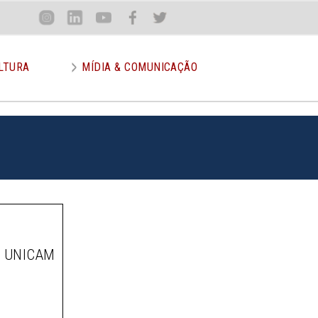
Loca
Inst
Lin
You
Face
Twit
or
LTURA
MÍDIA & COMUNICAÇÃO
A UNICAM