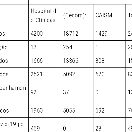
Hospital d
(Cecom)*
CAISM
T
e Clínicas
os
4200
18712
1429
2
ção
13
254
1
2
dos
1666
13366
808
1
dos
2521
5092
620
8
panhamen
92
37
0
1
dos
1960
5055
592
7
vid-19 po
469
0
28
4