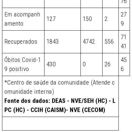
76
Em acompanh
27
127
150
2
amento
9
71
Recuperados
1843
4742
556
41
Óbitos Covid-1
45
430
0
26
9 positivo
6
*Centro de saúde da comunidade (Atende c
omunidade interna)
Fonte dos dados: DEAS - NVE/SEH (HC) - L
PC (HC) - CCIH (CAISM)- NVE (CECOM)