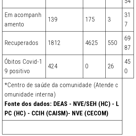
54
Em acompanh
31
139
175
3
amento
7
69
Recuperados
1812
4625
550
87
Óbitos Covid-1
45
424
0
26
9 positivo
0
*Centro de saúde da comunidade (Atende c
omunidade interna)
Fonte dos dados: DEAS - NVE/SEH (HC) - L
PC (HC) - CCIH (CAISM)- NVE (CECOM)