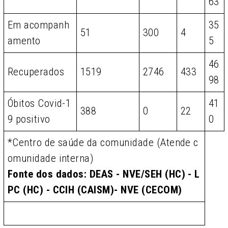
63
Em acompanh
35
51
300
4
amento
5
46
Recuperados
1519
2746
433
98
Óbitos Covid-1
41
388
0
22
9 positivo
0
*Centro de saúde da comunidade (Atende c
omunidade interna)
Fonte dos dados: DEAS - NVE/SEH (HC) - L
PC (HC) - CCIH (CAISM)- NVE (CECOM)