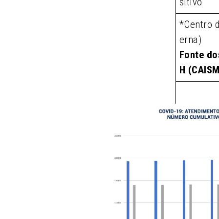
sitivo
*Centro 
erna)
Fonte do
H (CAIS