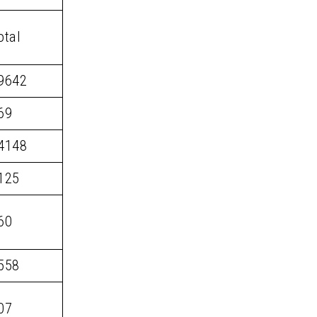
otal
9642
69
4148
125
60
558
07