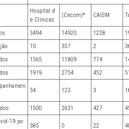
Hospital d
(Cecom)*
CAISM
T
e Clínicas
os
3494
14920
1228
1
ção
10
357
2
3
dos
1565
11809
774
1
dos
1919
2754
452
5
panhamen
34
123
3
1
dos
1500
2631
427
4
vid-19 po
385
0
22
4