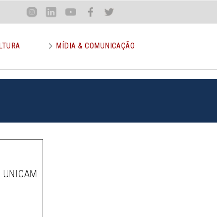
Loca
Inst
Lin
You
Face
Twit
or
LTURA
MÍDIA & COMUNICAÇÃO
A UNICAM