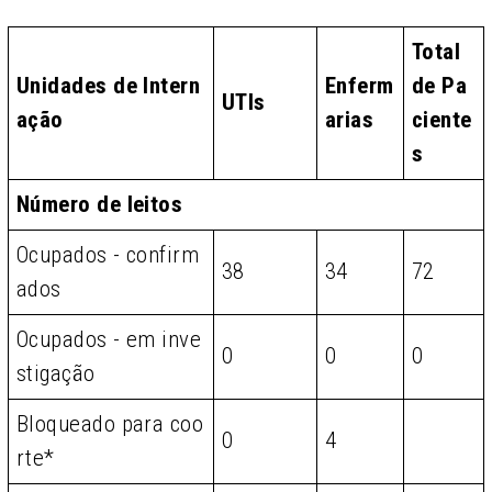
Total
Unidades de Intern
Enferm
de Pa
UTIs
ação
arias
ciente
s
Número de leitos
Ocupados - confirm
38
34
72
ados
Ocupados - em inve
0
0
0
stigação
Bloqueado para coo
0
4
rte*