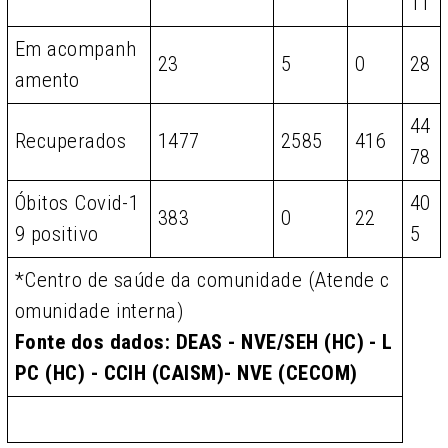
11
Em acompanh
23
5
0
28
amento
44
Recuperados
1477
2585
416
78
Óbitos Covid-1
40
383
0
22
9 positivo
5
*Centro de saúde da comunidade (Atende c
omunidade interna)
Fonte dos dados: DEAS - NVE/SEH (HC) - L
PC (HC) - CCIH (CAISM)- NVE (CECOM)