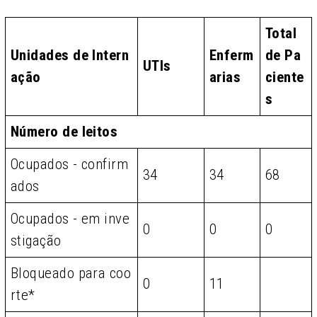
Total
Unidades de Intern
Enferm
de Pa
UTIs
ação
arias
ciente
s
Número de leitos
Ocupados - confirm
34
34
68
ados
Ocupados - em inve
0
0
0
stigação
Bloqueado para coo
0
11
rte*