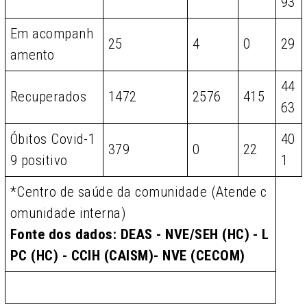
93
Em acompanh
25
4
0
29
amento
44
Recuperados
1472
2576
415
63
Óbitos Covid-1
40
379
0
22
9 positivo
1
*Centro de saúde da comunidade (Atende c
omunidade interna)
Fonte dos dados: DEAS - NVE/SEH (HC) - L
PC (HC) - CCIH (CAISM)- NVE (CECOM)