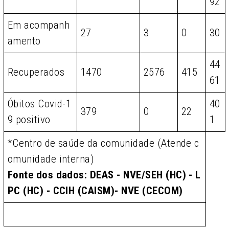
92
Em acompanh
27
3
0
30
amento
44
Recuperados
1470
2576
415
61
Óbitos Covid-1
40
379
0
22
9 positivo
1
*Centro de saúde da comunidade (Atende c
omunidade interna)
Fonte dos dados: DEAS - NVE/SEH (HC) - L
PC (HC) - CCIH (CAISM)- NVE (CECOM)