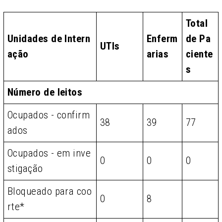
Total
Unidades de Intern
Enferm
de Pa
UTIs
ação
arias
ciente
s
Número de leitos
Ocupados - confirm
38
39
77
ados
Ocupados - em inve
0
0
0
stigação
Bloqueado para coo
0
8
rte*