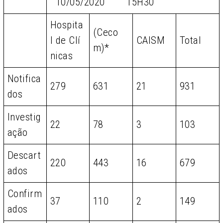
10/05/2020 15H30
Hospita
(Ceco
l de Clí
CAISM
Total
m)*
nicas
Notifica
279
631
21
931
dos
Investig
22
78
3
103
ação
Descart
220
443
16
679
ados
Confirm
37
110
2
149
ados