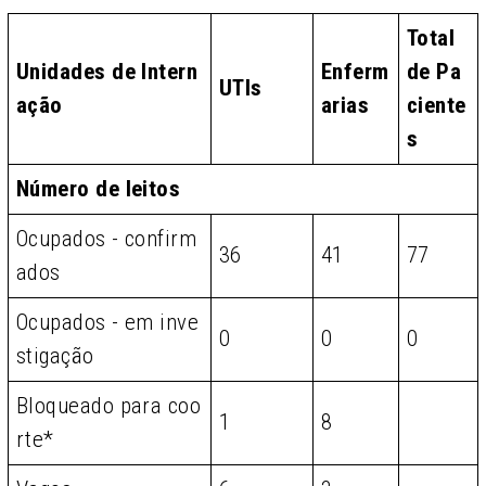
Total
Unidades de Intern
Enferm
de Pa
UTIs
ação
arias
ciente
s
Número de leitos
Ocupados - confirm
36
41
77
ados
Ocupados - em inve
0
0
0
stigação
Bloqueado para coo
1
8
rte*