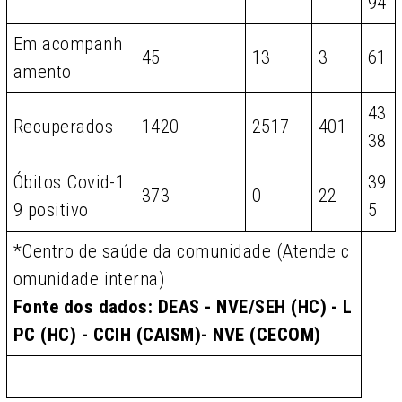
94
Em acompanh
45
13
3
61
amento
43
Recuperados
1420
2517
401
38
Óbitos Covid-1
39
373
0
22
9 positivo
5
*Centro de saúde da comunidade (Atende c
omunidade interna)
Fonte dos dados: DEAS - NVE/SEH (HC) - L
PC (HC) - CCIH (CAISM)- NVE (CECOM)