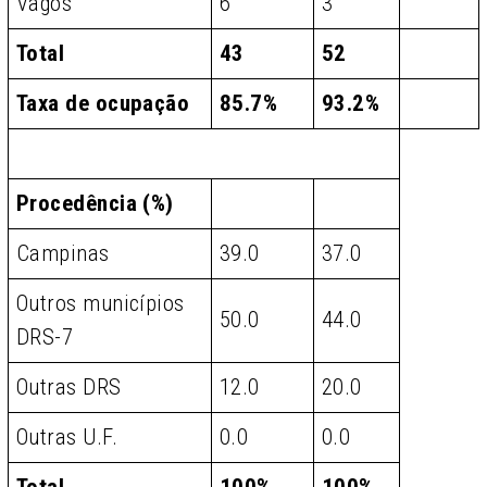
Vagos
6
3
Total
43
52
Taxa de ocupação
85.7%
93.2%
Procedência (%)
Campinas
39.0
37.0
Outros municípios
50.0
44.0
DRS-7
Outras DRS
12.0
20.0
Outras U.F.
0.0
0.0