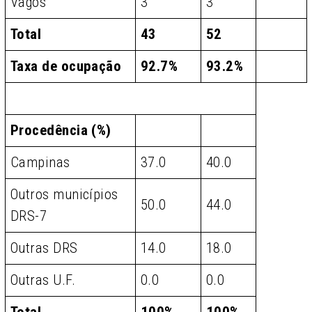
Vagos
3
3
Total
43
52
Taxa de ocupação
92.7%
93.2%
Procedência (%)
Campinas
37.0
40.0
Outros municípios
50.0
44.0
DRS-7
Outras DRS
14.0
18.0
Outras U.F.
0.0
0.0