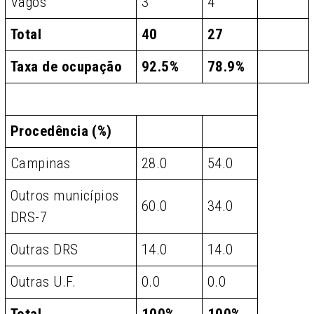
Vagos
3
4
Total
40
27
Taxa de ocupação
92.5%
78.9%
Procedência (%)
Campinas
28.0
54.0
Outros municípios
60.0
34.0
DRS-7
Outras DRS
14.0
14.0
Outras U.F.
0.0
0.0