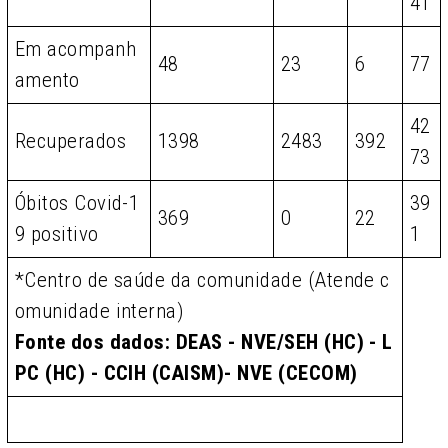
41
Em acompanh
48
23
6
77
amento
42
Recuperados
1398
2483
392
73
Óbitos Covid-1
39
369
0
22
9 positivo
1
*Centro de saúde da comunidade (Atende c
omunidade interna)
Fonte dos dados: DEAS - NVE/SEH (HC) - L
PC (HC) - CCIH (CAISM)- NVE (CECOM)