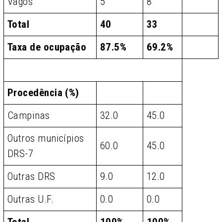
Vagos
5
8
Total
40
33
Taxa de ocupação
87.5%
69.2%
Procedência (%)
Campinas
32.0
45.0
Outros municípios
60.0
45.0
DRS-7
Outras DRS
9.0
12.0
Outras U.F.
0.0
0.0