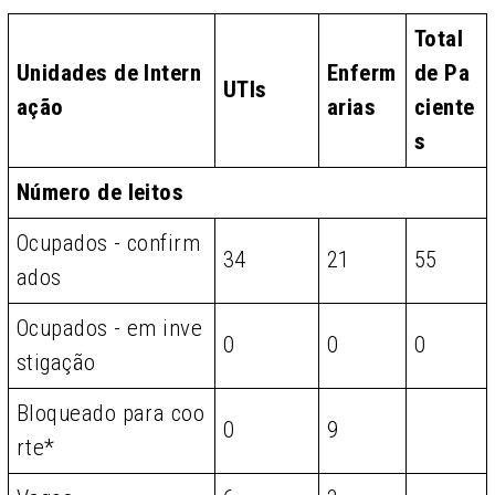
Total
Unidades de Intern
Enferm
de Pa
UTIs
ação
arias
ciente
s
Número de leitos
Ocupados - confirm
34
21
55
ados
Ocupados - em inve
0
0
0
stigação
Bloqueado para coo
0
9
rte*