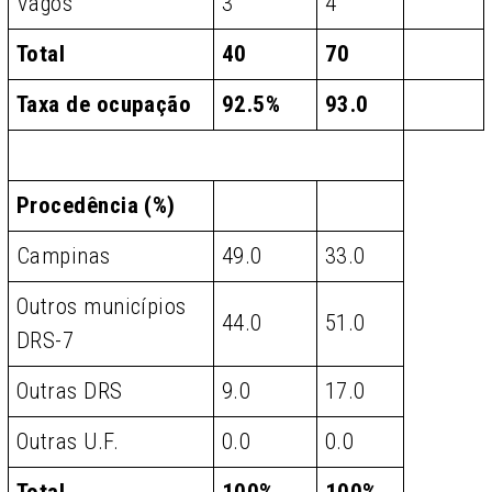
Vagos
3
4
Total
40
70
Taxa de ocupação
92.5%
93.0
Procedência (%)
Campinas
49.0
33.0
Outros municípios
44.0
51.0
DRS-7
Outras DRS
9.0
17.0
Outras U.F.
0.0
0.0