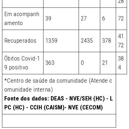
28
Em acompanh
39
27
6
72
amento
41
Recuperados
1359
2435
378
72
Óbitos Covid-1
38
363
0
21
9 positivo
4
*Centro de saúde da comunidade (Atende c
omunidade interna)
Fonte dos dados: DEAS - NVE/SEH (HC) - L
PC (HC) - CCIH (CAISM)- NVE (CECOM)