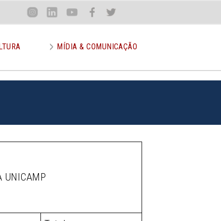
Loca
Inst
Lin
You
Face
Twit
or
LTURA
MÍDIA & COMUNICAÇÃO
A UNICAMP