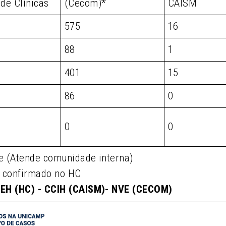
 de Clínicas
(Cecom)*
CAISM
575
16
88
1
401
15
86
0
0
0
e (Atende comunidade interna)
i confirmado no HC
SEH (HC) - CCIH (CAISM)- NVE (CECOM)