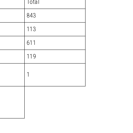
Total
843
113
611
119
1