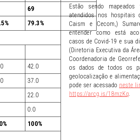
Estão sendo mapeados 
69
atendidos nos hospitais
.5%
79.3%
Caism e Cecom,) Sumaré
entender como está aco
casos de Covid-19 e sua di
(Diretoria Executiva da Ár
Coordenadoria de Georref
.0
42.0
os dados de todos os pa
geolocalização e alimenta
.0
37.0
pode ser acessado
neste li
https://arcg.is/18mzKq
.
0
22.0
0
0.0
0%
100%