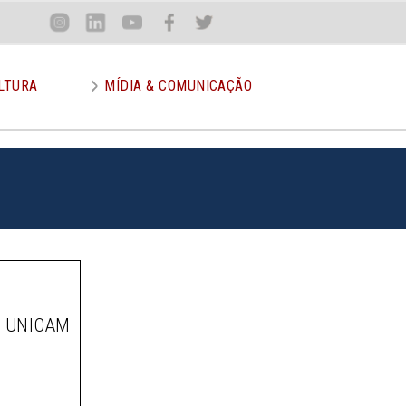
Loca
Inst
Lin
You
Face
Twit
or
LTURA
MÍDIA & COMUNICAÇÃO
A UNICAM