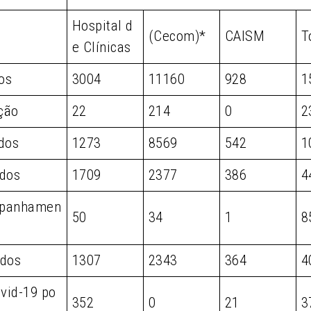
Hospital d
(Cecom)*
CAISM
T
e Clínicas
os
3004
11160
928
1
ção
22
214
0
2
dos
1273
8569
542
1
dos
1709
2377
386
4
panhamen
50
34
1
8
dos
1307
2343
364
4
vid-19 po
352
0
21
3