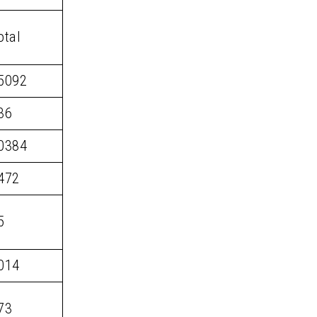
otal
5092
36
0384
472
5
014
73