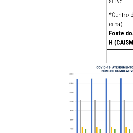
sitivo
*Centro 
erna)
Fonte do
H (CAIS