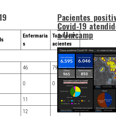
-19
Pacientes positi
Covid-19 atendid
a Unicamp
Enfermaria
Total de P
Is
s
acientes
46
79
0
0
11
12