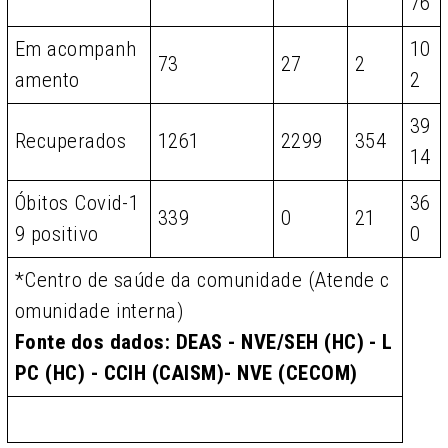
76
Em acompanh
10
73
27
2
amento
2
39
Recuperados
1261
2299
354
14
Óbitos Covid-1
36
339
0
21
9 positivo
0
*Centro de saúde da comunidade (Atende c
omunidade interna)
Fonte dos dados: DEAS - NVE/SEH (HC) - L
PC (HC) - CCIH (CAISM)- NVE (CECOM)