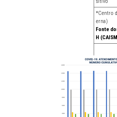
sitivo
*Centro 
erna)
Fonte do
H (CAIS