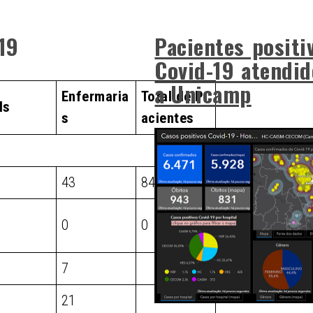
-19
Pacientes positi
Covid-19 atendid
a Unicamp
Enfermaria
Total de P
Is
s
acientes
43
84
0
0
7
21