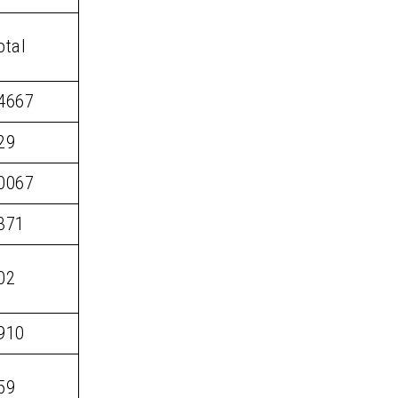
otal
4667
29
0067
371
02
910
59