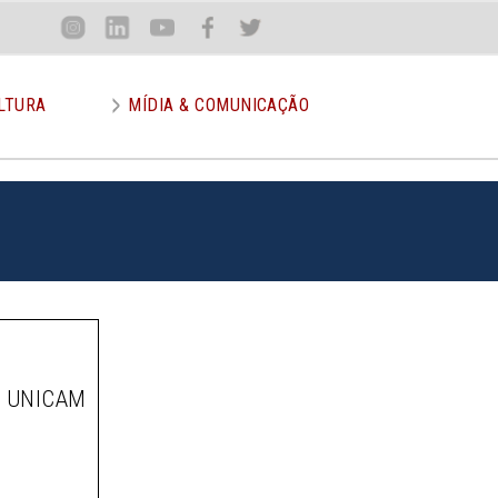
Loca
Inst
Lin
You
Face
Twit
or
LTURA
MÍDIA & COMUNICAÇÃO
A UNICAM