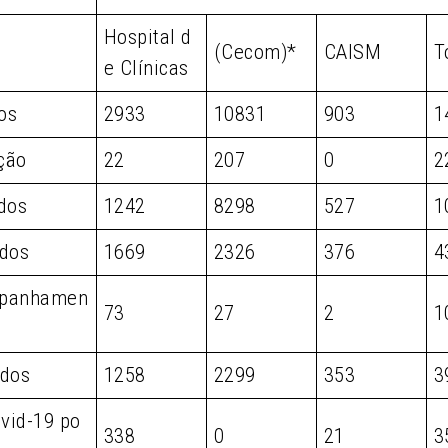
Hospital d
(Cecom)*
CAISM
T
e Clínicas
os
2933
10831
903
1
ção
22
207
0
2
dos
1242
8298
527
1
dos
1669
2326
376
4
panhamen
73
27
2
1
dos
1258
2299
353
3
vid-19 po
338
0
21
3