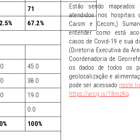
Estão sendo mapeados 
71
atendidos nos hospitais
2.5%
67.2%
Caism e Cecom,) Sumaré
entender como está aco
casos de Covid-19 e sua di
(Diretoria Executiva da Ár
Coordenadoria de Georref
.0
45.0
os dados de todos os pa
geolocalização e alimenta
.0
38.0
pode ser acessado
neste li
https://arcg.is/18mzKq
.
.0
19.0
0
0.0
0%
100%