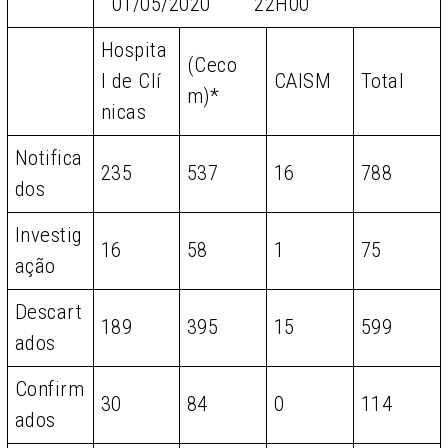
01/05/2020 22H00
Hospita
(Ceco
l de Clí
CAISM
Total
m)*
nicas
Notifica
235
537
16
788
dos
Investig
16
58
1
75
ação
Descart
189
395
15
599
ados
Confirm
30
84
0
114
ados