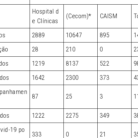
Hospital d
(Cecom)*
CAISM
T
e Clínicas
os
2889
10647
895
1
ção
28
210
0
2
dos
1219
8137
522
9
dos
1642
2300
373
4
panhamen
87
25
3
1
dos
1222
2275
349
3
vid-19 po
333
0
21
3