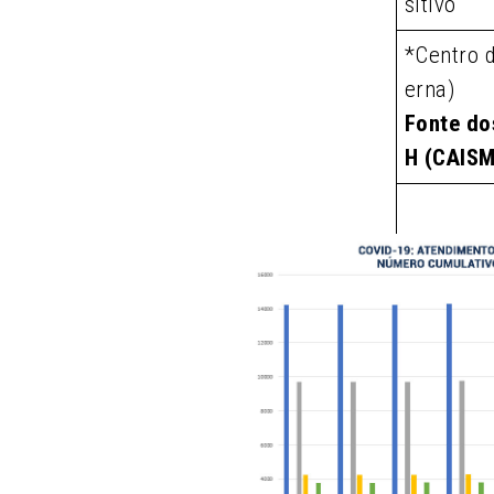
sitivo
*Centro 
erna)
Fonte do
H (CAIS