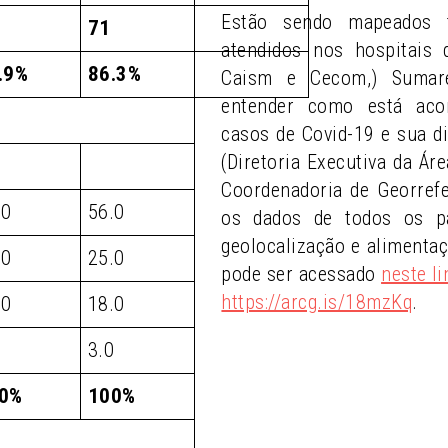
Estão sendo mapeados 
71
atendidos nos hospitais
.9%
86.3%
Caism e Cecom,) Sumaré
entender como está aco
casos de Covid-19 e sua di
(Diretoria Executiva da Ár
Coordenadoria de Georref
.0
56.0
os dados de todos os pa
geolocalização e alimenta
.0
25.0
pode ser acessado
neste li
https://arcg.is/18mzKq
.
.0
18.0
0
3.0
0%
100%