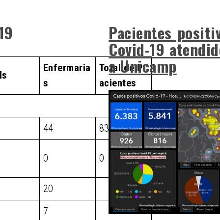
-19
Pacientes positi
Covid-19 atendid
a Unicamp
Enfermaria
Total de P
Is
s
acientes
44
83
0
0
20
7