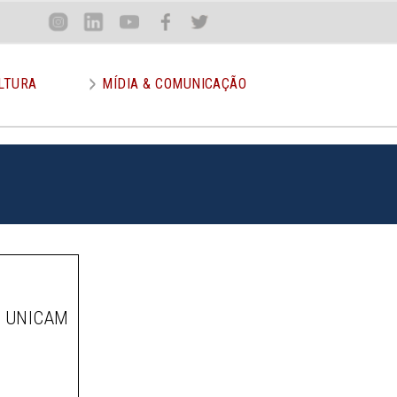
Loca
Inst
Lin
You
Face
Twit
or
LTURA
MÍDIA & COMUNICAÇÃO
A UNICAM