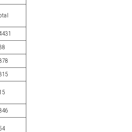
otal
4431
38
878
315
15
846
54