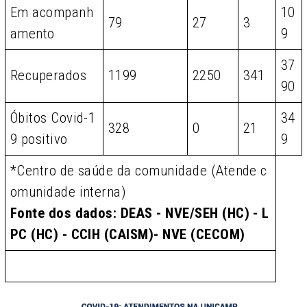
Em acompanh
10
79
27
3
amento
9
37
Recuperados
1199
2250
341
90
Óbitos Covid-1
34
328
0
21
9 positivo
9
*Centro de saúde da comunidade (Atende c
omunidade interna)
Fonte dos dados: DEAS - NVE/SEH (HC) - L
PC (HC) - CCIH (CAISM)- NVE (CECOM)