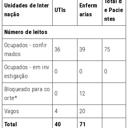
Total d
Unidades de Inter
Enferm
UTIs
e Pacie
nação
arias
ntes
Número de leitos
Ocupados - confir
36
39
75
mados
Ocupados - em inv
0
0
0
estigação
Bloqueado para co
0
12
orte*
Vagos
4
20
Total
40
71