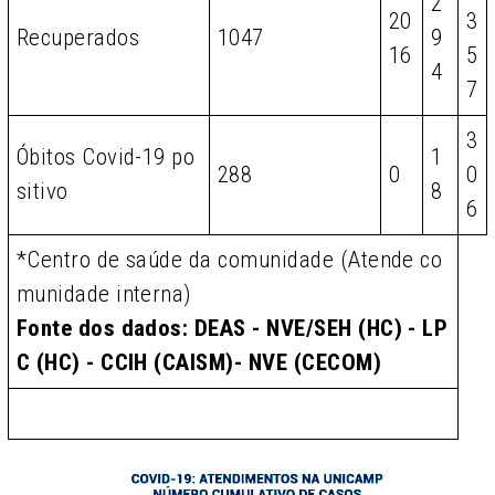
2
20
3
Recuperados
1047
9
16
5
4
7
3
Óbitos Covid-19 po
1
288
0
0
sitivo
8
6
*Centro de saúde da comunidade (Atende co
munidade interna)
Fonte dos dados: DEAS - NVE/SEH (HC) - LP
C (HC) - CCIH (CAISM)- NVE (CECOM)