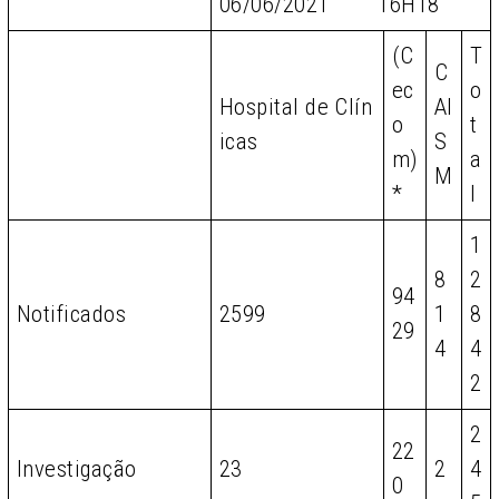
06/06/2021 16H18
(C
T
C
ec
o
Hospital de Clín
AI
o
t
icas
S
m)
a
M
*
l
1
8
2
94
Notificados
2599
1
8
29
4
4
2
2
22
Investigação
23
2
4
0