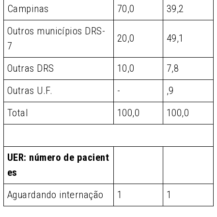
Campinas
70,0
39,2
Outros municípios DRS-
20,0
49,1
7
Outras DRS
10,0
7,8
Outras U.F.
-
,9
Total
100,0
100,0
UER: número de pacient
es
Aguardando internação
1
1