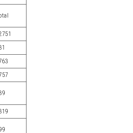
otal
2751
31
763
757
39
319
99