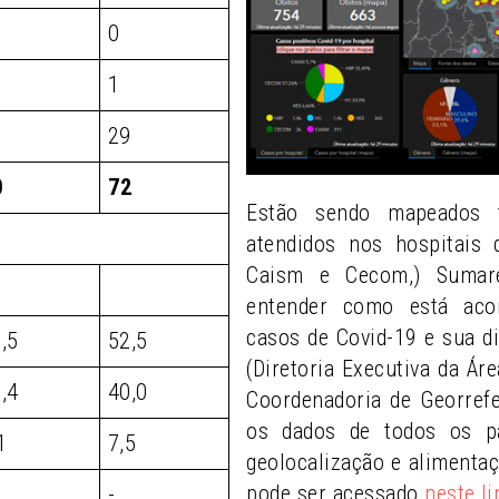
0
1
29
0
72
Estão sendo mapeados 
atendidos nos hospitais
Caism e Cecom,) Sumaré
entender como está aco
casos de Covid-19 e sua di
,5
52,5
(Diretoria Executiva da Ár
,4
40,0
Coordenadoria de Georref
os dados de todos os pa
1
7,5
geolocalização e alimenta
pode ser acessado
neste li
-