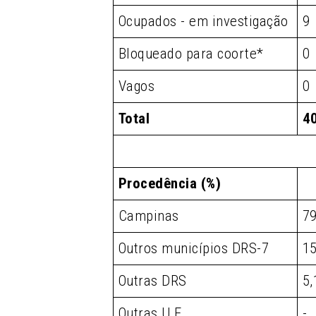
Ocupados - em investigação
9
Bloqueado para coorte*
0
Vagos
0
Total
4
Procedência (%)
Campinas
79
Outros municípios DRS-7
15
Outras DRS
5,
Outras U.F.
-