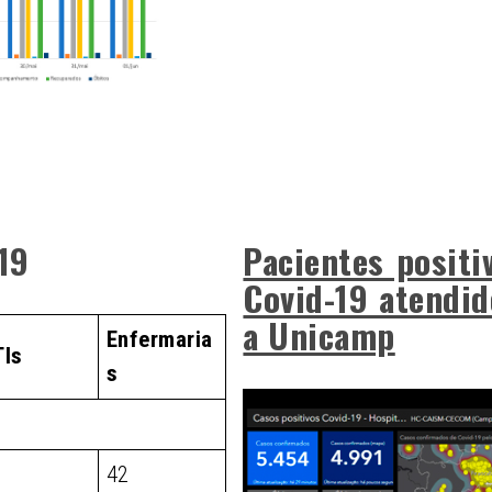
-19
Pacientes positi
Covid-19 atendid
a Unicamp
Enfermaria
TIs
s
1
42