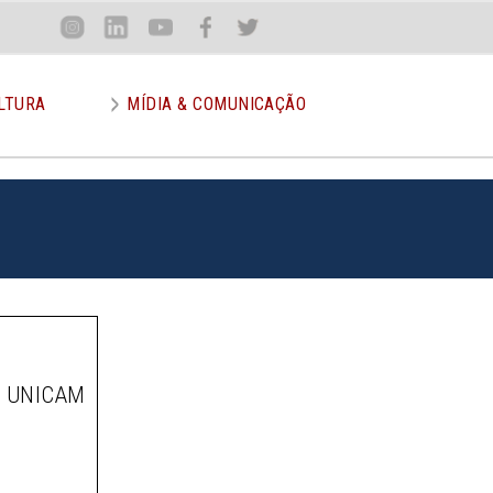
Loca
Inst
Lin
You
Face
Twit
or
LTURA
MÍDIA & COMUNICAÇÃO
A UNICAM