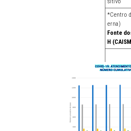
sitivo
*Centro 
erna)
Fonte do
H (CAIS