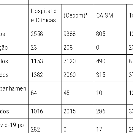
Hospital d
(Cecom)*
CAISM
T
e Clínicas
os
2558
9388
805
1
ção
23
208
0
2
dos
1153
7120
490
8
dos
1382
2060
315
3
panhamen
84
45
10
1
dos
1016
2015
286
3
vid-19 po
282
0
17
2